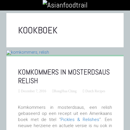
KOOKBOEK
KOMKOMMERS IN MOSTERDSAUS
RELISH
December 7, 2016
RongHua Ching
Dutch Recipes
Komkommers in mosterdsaus, een relish
gebaseerd op een recept uit een Amerikaans
boek met de titel “
Pickles & Relishes
“. Een
nieuwe herziene en actuele versie is nu ook in