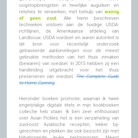
oogstopbrengsten in heerlijke augurken en
relishes te verwerken, met behulp van
weinig
of geen zout
. Alle hierin beschreven
technieken voldoen aan de huidige USDA-
richtlijnen, de Amerikaanse afdeling van
Landbouw. USDA voedsel- en waren autoriteit is
dé bron voor recentelijk onderzoek
gebaseerde aanbevelingen voor de meest
gebruikte methoden van het thuis inmaken
(bewaren) van voedsel. In 2015 hebben zij een
handleiding uitgebracht voor het thuis
preserveren van voedsel;
The Complete Guide
to Home Canning
.
Hieronder boeken promotie, waarvan ik twee
engelstalige digitale titels in mijn kookboeken
collectie heb staan. Ik ben zeer enthousiast
over Asian Pickles het is een verzameling van
zuid-oost Aziatische recepten, lekker bij-
gerechten en plekken die ook bezocht zijn met
bijbehorende leuke herinneringen. Meest