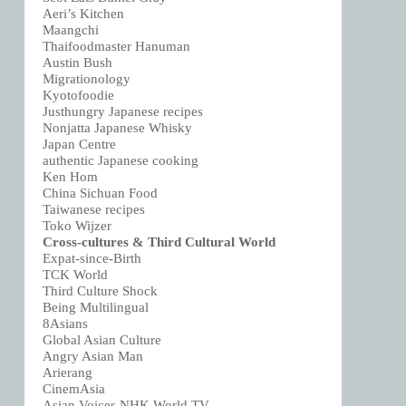
Aeri’s Kitchen
Maangchi
Thaifoodmaster Hanuman
Austin Bush
Migrationology
Kyotofoodie
Justhungry Japanese recipes
Nonjatta Japanese Whisky
Japan Centre
authentic Japanese cooking
Ken Hom
China Sichuan Food
Taiwanese recipes
Toko Wijzer
Cross-cultures & Third Cultural World
Expat-since-Birth
TCK World
Third Culture Shock
Being Multilingual
8Asians
Global Asian Culture
Angry Asian Man
Arierang
CinemAsia
Asian Voices NHK World TV